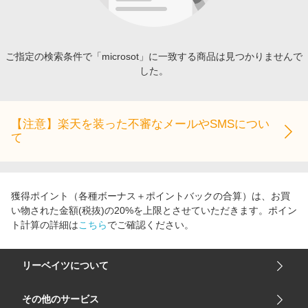
エンタメ
楽天サービス特集
スポーツ・アウトドア・ゴルフ
旅行特集
インテリア・寝具
ご指定の検索条件で「microsot」に一致する商品は見つかりませんで
わくわく夏特集
した。
ペット・花・DIY・車
50万ポイント山分けキャンペーン
旅行・レジャー・ホテル予約
とことん買い物チャレンジ
生活・お役立ち
【注意】楽天を装った不審なメールやSMSについ
Apple公式サイト×楽天カード分割払い
て
金融・マネー・保険
Samsung ボーナスキャンペーン
デジタルコンテンツ
週末の高還元 夏の長期版
ビジネス・その他サービス
獲得ポイント（各種ボーナス＋ポイントバックの合算）は、お買
い物された金額(税抜)の20%を上限とさせていただきます。ポイン
ト計算の詳細は
こちら
でご確認ください。
リーベイツについて
会社概要
その他のサービス