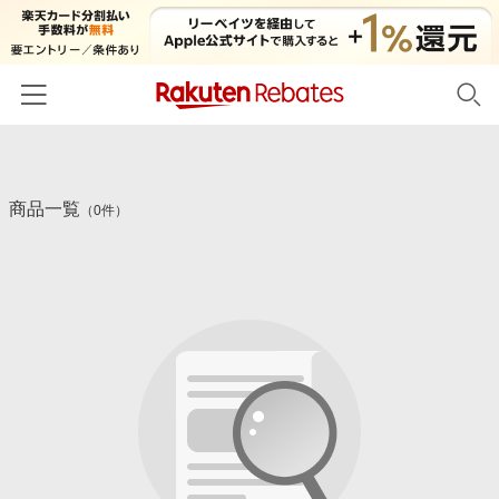
ホーム
商品一覧
カテゴリー一覧
（0件）
百貨店・総合ECモール
イベント一覧
ファッション・インナー・小物
リーベイツ注目ストア
ヘルプ
食品・スイーツ・お酒
初回購入者限定特典
友達紹介
日用品・キッチン用品
対象ストア新規限定特典
コスメ・健康・医薬品
楽天IDでログイン/会員登録
新着ストアのご紹介
キッズ・ベビー用品
電子書籍特集
家電・PC・スマホ・カメラ
楽天ペイ導入ストア