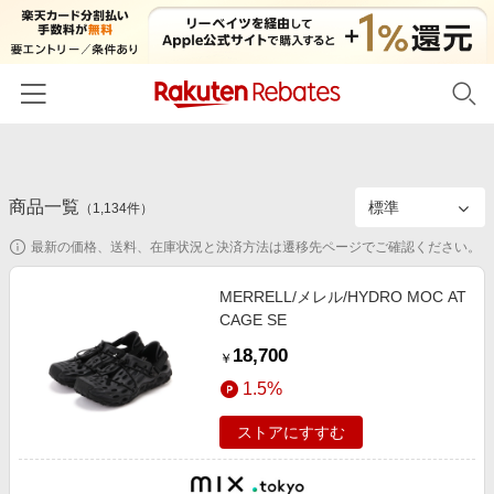
ホーム
商品一覧
カテゴリー一覧
（
1,134
件）
最新の価格、送料、在庫状況と決済方法は遷移先ページでご確認ください。
百貨店・総合ECモール
イベント一覧
ファッション・インナー・小物
MERRELL/メレル/HYDRO MOC AT
リーベイツ注目ストア
ヘルプ
CAGE SE
食品・スイーツ・お酒
初回購入者限定特典
18,700
友達紹介
￥
日用品・キッチン用品
対象ストア新規限定特典
1.5%
コスメ・健康・医薬品
楽天IDでログイン/会員登録
新着ストアのご紹介
ストアにすすむ
キッズ・ベビー用品
電子書籍特集
家電・PC・スマホ・カメラ
楽天ペイ導入ストア