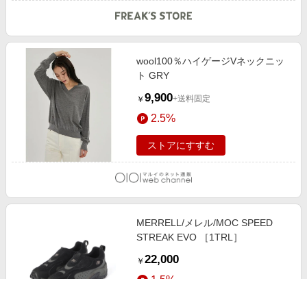
wool100％ハイゲージVネックニッ
ト GRY
9,900
+送料固定
￥
2.5%
ストアにすすむ
MERRELL/メレル/MOC SPEED
STREAK EVO ［1TRL］
22,000
￥
1.5%