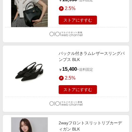
+送料固定
￥
2.5%
ストアにすすむ
バックル付きラムレザースリングパ
ンプス BLK
15,400
+送料固定
￥
2.5%
ストアにすすむ
2wayフロントスリットリブカーデ
ィガン BLK