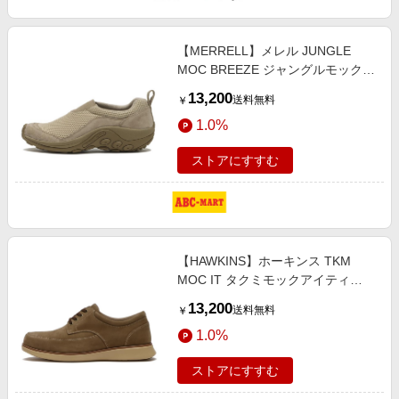
エンタメ
楽天サービス特集
スポーツ・アウトドア・ゴルフ
旅行特集
【MERRELL】メレル JUNGLE
インテリア・寝具
MOC BREEZE ジャングルモックブ
わくわく夏特集
リーズ J500681 INCENSE
13,200
ペット・花・DIY・車
送料無料
￥
4H(22.5cm) ベージュ
とことん買い物チャレンジ
1.0%
旅行・レジャー・ホテル予約
Apple公式サイト×楽天カード分割払い
生活・お役立ち
ストアにすすむ
Qoo10メガポ
金融・マネー・保険
Samsung ボーナスキャンペーン
デジタルコンテンツ
週末の高還元 夏の長期版
ビジネス・その他サービス
【HAWKINS】ホーキンス TKM
MOC IT タクミモックアイティ
HL82052 N/TAUPE 6H(24.5cm) ブ
13,200
送料無料
￥
ラウン
1.0%
ストアにすすむ