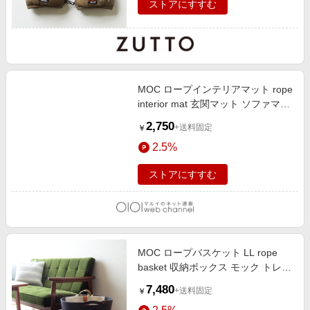
ストアにすすむ
MOC ロープインテリアマット rope
interior mat 玄関マット ソファマッ
ト モック ダークグレー
2,750
+送料固定
￥
2.5%
ストアにすすむ
MOC ロープバスケット LL rope
basket 収納ボックス モック トレー
収納ケース ダークグレー
7,480
+送料固定
￥