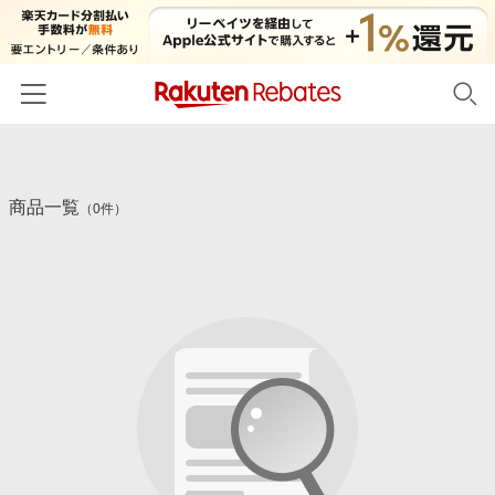
ホーム
商品一覧
カテゴリー一覧
（0件）
百貨店・総合ECモール
イベント一覧
ファッション・インナー・小物
リーベイツ注目ストア
ヘルプ
食品・スイーツ・お酒
初回購入者限定特典
友達紹介
日用品・キッチン用品
対象ストア新規限定特典
コスメ・健康・医薬品
楽天IDでログイン/会員登録
新着ストアのご紹介
キッズ・ベビー用品
電子書籍特集
家電・PC・スマホ・カメラ
楽天ペイ導入ストア