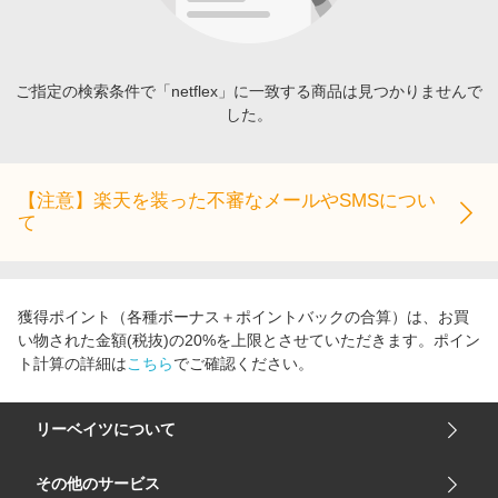
エンタメ
楽天サービス特集
スポーツ・アウトドア・ゴルフ
旅行特集
インテリア・寝具
ご指定の検索条件で「netflex」に一致する商品は見つかりませんで
わくわく夏特集
した。
ペット・花・DIY・車
とことん買い物チャレンジ
旅行・レジャー・ホテル予約
Apple公式サイト×楽天カード分割払い
生活・お役立ち
【注意】楽天を装った不審なメールやSMSについ
Qoo10メガポ
て
金融・マネー・保険
Samsung ボーナスキャンペーン
デジタルコンテンツ
週末の高還元 夏の長期版
ビジネス・その他サービス
獲得ポイント（各種ボーナス＋ポイントバックの合算）は、お買
い物された金額(税抜)の20%を上限とさせていただきます。ポイン
ト計算の詳細は
こちら
でご確認ください。
リーベイツについて
会社概要
その他のサービス