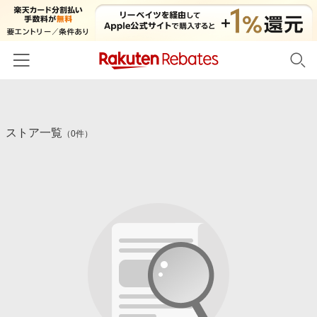
ホーム
ストア一覧
カテゴリー一覧
（0件）
百貨店・総合ECモール
イベント一覧
ファッション・インナー・小物
リーベイツ注目ストア
ヘルプ
食品・スイーツ・お酒
初回購入者限定特典
友達紹介
日用品・キッチン用品
対象ストア新規限定特典
コスメ・健康・医薬品
楽天IDでログイン/会員登録
新着ストアのご紹介
キッズ・ベビー用品
電子書籍特集
家電・PC・スマホ・カメラ
楽天ペイ導入ストア