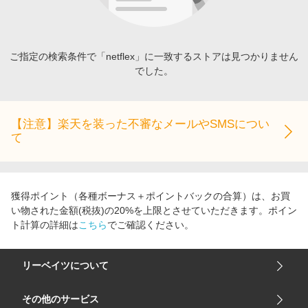
エンタメ
楽天サービス特集
スポーツ・アウトドア・ゴルフ
旅行特集
インテリア・寝具
ご指定の検索条件で「netflex」に一致するストアは見つかりません
わくわく夏特集
でした。
ペット・花・DIY・車
とことん買い物チャレンジ
旅行・レジャー・ホテル予約
Apple公式サイト×楽天カード分割払い
生活・お役立ち
【注意】楽天を装った不審なメールやSMSについ
Qoo10メガポ
て
金融・マネー・保険
Samsung ボーナスキャンペーン
デジタルコンテンツ
週末の高還元 夏の長期版
ビジネス・その他サービス
獲得ポイント（各種ボーナス＋ポイントバックの合算）は、お買
い物された金額(税抜)の20%を上限とさせていただきます。ポイン
ト計算の詳細は
こちら
でご確認ください。
リーベイツについて
会社概要
その他のサービス