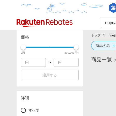
カテゴリー一覧
イベント一覧
トップ
「
noj
価格
商品のみ
0
円
300,000
円+
商品一覧
（
〜
適用する
詳細
すべて